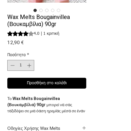
Wax Melts Bougainvillea
(Βουκαμβίλια) 90gr
Rating is 4.0 out of five stars based on 1 review
4.0 | 1 κριτική
Τιμή
12,90 €
Ποσότητα
*
Προσθήκη στο καλάθι
Το
Wax Melts Bougainvillea
(Βουκαμβίλια) 90gr
μπορεί να σας
ταξιδέψει σε μια όαση ηρεμίας μέσα σε έναν
κήπο γεμάτο λουλούδια, δημιουργώντας
μια ατμόσφαιρα γεμάτη ευγενή ομορφιά.
Οδηγίες Χρήσης Wax Melts
Από την πρώτη στιγμή που θα λιώσει το