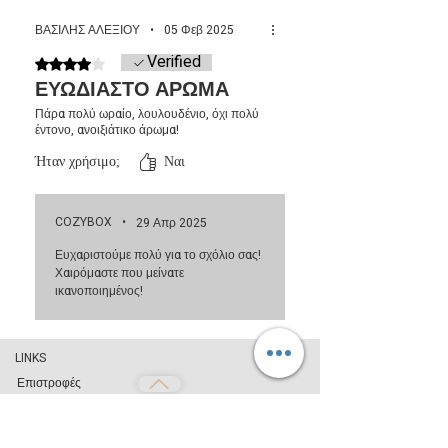
το wax melt να γίνει πάλι κρύο και να πήξει.
ΒΑΣΙΛΗΣ ΑΛΕΞΙΟΥ
•
05 Φεβ 2025
Verified
Βαθμολογήθηκε με 4 από 5 αστέρια.
ΕΥΩΔΙΑΣΤΟ ΑΡΩΜΑ
Πάρα πολύ ωραίο, λουλουδένιο, όχι πολύ
έντονο, ανοιξιάτικο άρωμα!
Ήταν χρήσιμο;
Ναι
COZYBOX
•
29 Απρ 2025
Ευχαριστούμε πολύ για το σχόλιο σας!
Χαιρόμαστε που μείνατε
ικανοποιημένος!
LINKS
Επιστροφές
Τρόποι Πληρωμής
Αποστολή από 2,10€