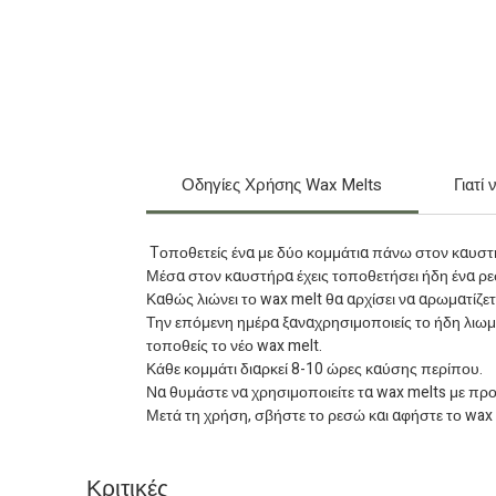
Οδηγίες Χρήσης Wax Melts
Γιατί
Tοποθετείς ένα με δύο κομμάτια πάνω στον καυστή
Μέσα στον καυστήρα έχεις τοποθετήσει ήδη ένα ρ
Καθώς λιώνει το wax melt θα αρχίσει να αρωματίζε
Την επόμενη ημέρα ξαναχρησιμοποιείς το ήδη λιωμέν
τοποθείς το νέο wax melt.
Κάθε κομμάτι διαρκεί 8-10 ώρες καύσης περίπου.
Να θυμάστε να χρησιμοποιείτε τα wax melts με πρ
Μετά τη χρήση, σβήστε το ρεσώ και αφήστε το wax me
Κριτικές