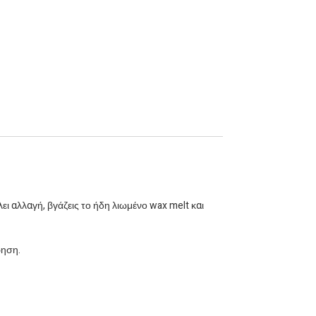
του λεμονόχορτου με την ηρεμιστική αίσθηση
του βασιλικού. Τα wax melts λιώνουν εύκολα,
γεμίζοντας τον χώρο σας με ατμόσφαιρα
ευεξίας και καθαρότητας. Ιδανικά για
χαλάρωση μετά από μια κουραστική ημέρα ή
για να δημιουργήσετε μια ήρεμη ατμόσφαιρα
στο σπίτι σας
Μπάρα Σοκολάτας Wax Melt 90gr ή 9
Κυβάκια Wax Melts 90gr
Το κάθε κομμάτι διαρκεί 8-10 ώρες
καύσης περίπου
Aπό 100% φυτικό κερί ελαιοκράμβης -
ει αλλαγή, βγάζεις το ήδη λιωμένο wax melt και
καρύδας
ρηση.