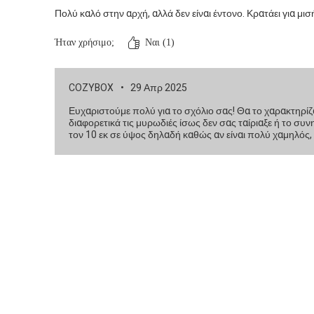
Πολύ καλό στην αρχή, αλλά δεν είναι έντονο. Κρατάει για μισ
Ήταν χρήσιμο;
Ναι (1)
COZYBOX
•
29 Απρ 2025
Ευχαριστούμε πολύ για το σχόλιο σας! Θα το χαρακτηρίζα
διαφορετικά τις μυρωδιές ίσως δεν σας ταίριαξε ή το συ
τον 10 εκ σε ύψος δηλαδή καθώς αν είναι πολύ χαμηλός