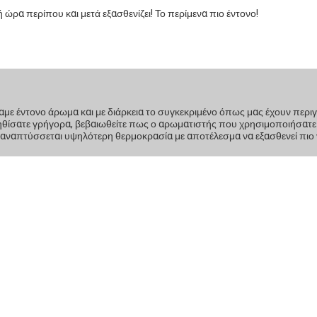
ή ώρα περίπου και μετά εξασθενίζει! Το περίμενα πιο έντονο!
με έντονο άρωμα και με διάρκεια το συγκεκριμένο όπως μας έχουν περιγρ
νηθίσατε γρήγορα, βεβαιωθείτε πως ο αρωματιστής που χρησιμοποιήσατε ε
, αναπτύσσεται υψηλότερη θερμοκρασία με αποτέλεσμα να εξασθενεί πιο