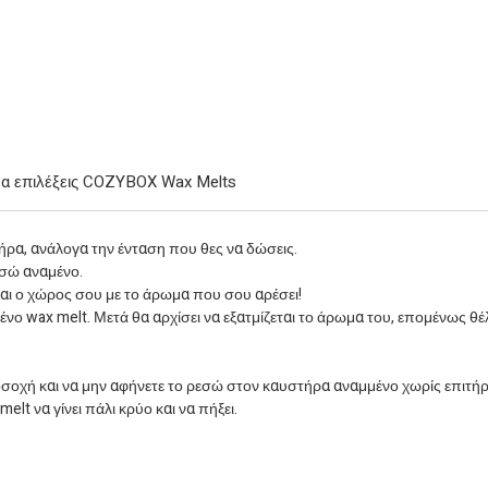
 να επιλέξεις COZYBOX Wax Melts
ρα, ανάλογα την ένταση που θες να δώσεις.
εσώ αναμένο.
ται ο χώρος σου με το άρωμα που σου αρέσει!
ο wax melt. Μετά θα αρχίσει να εξατμίζεται το άρωμα του, επομένως θέλ
οσοχή και να μην αφήνετε το ρεσώ στον καυστήρα αναμμένο χωρίς επιτή
lt να γίνει πάλι κρύο και να πήξει.