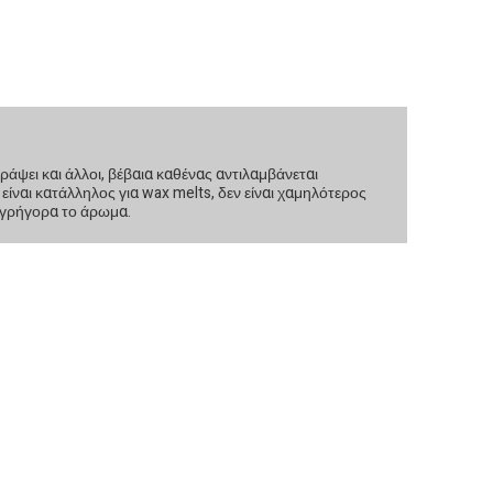
άψει και άλλοι, βέβαια καθένας αντιλαμβάνεται
ίναι κατάλληλος για wax melts, δεν είναι χαμηλότερος
 γρήγορα το άρωμα.