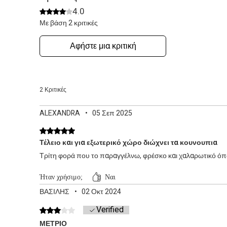
4.0
Βαθμολογήθηκε με 4 από 5 αστέρια.
Με βάση 2 κριτικές
Αφήστε μια κριτική
2 Κριτικές
ALEXANDRA
•
05 Σεπ 2025
Βαθμολογήθηκε με 5 από 5 αστέρια.
Τέλειο και για εξωτερικό χώρο διώχνει τα κουνουπια
Τρίτη φορά που το παραγγέλνω, φρέσκο και χαλαρωτικό ό
Ήταν χρήσιμο;
Ναι
ΒΑΣΙΛΗΣ
•
02 Οκτ 2024
Verified
Βαθμολογήθηκε με 3 από 5 αστέρια.
ΜΕΤΡΙΟ