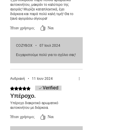
Έχω δοκιμάσει παρά πολλά αρωματικά
αυτοκινήτου, μακράν το καλύτερο της
αγοράς! Μυρίζει καταπληκτικά, έχει
διάρκεια και παρά πολύ καλή τιμή! Θα το
ξανά αγοράσω σίγουρα!
Ήταν χρήσιμο;
Ναι
COZYBOX
•
07 Ιουλ 2024
Ευχαριστούμε πολύ για το σχόλιο σας!
Ανδριανή
•
11 Ιουν 2024
Verified
Βαθμολογήθηκε με 5 από 5 αστέρια.
Υπέροχο.
Υπέροχο διακριτικό αρωματικό
αυτοκινήτου με διάρκεια.
Ήταν χρήσιμο;
Ναι