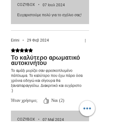
COZYBOX
•
07 Ιουλ 2024
Ευχαριστούμε πολύ για το σχόλιο σας!
Eirini
•
29 Φεβ 2024
Βαθμολογήθηκε με 5 από 5 αστέρια.
Το καλύτερο αρωματικό
αυτοκινήτου
Το αμάξι μυρίζει σαν φρεσκοπλυμένο
πάπλωμα. Το καλύτερο που έχω πάρει όσα
χρόνια οδηγώ και σίγουρα θα
ξαναπαραγγείλω. Διακριτικό και ευχάριστο
:)
Ήταν χρήσιμο;
Ναι (2)
COZYBOX
•
07 Μαΐ 2024
Ευχαριστούμε πολύ για το σχόλιο σας!
Χαιρόμαστε που μείνατε