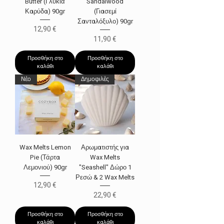
Butter (Γλυκιά
Sandalwood
Καρύδα) 90gr
(Γιασεμί
Σανταλόξυλο) 90gr
Τιμή
12,90 €
Τιμή
11,90 €
Προσθήκη στο
Προσθήκη στο
καλάθι
καλάθι
Νέο
Δημοφιλές
Wax Melts Lemon
Αρωματιστής για
Pie (Τάρτα
Wax Melts
Λεμονιού) 90gr
"Seashell" Δώρο 1
Ρεσώ & 2 Wax Melts
Τιμή
12,90 €
Τιμή
22,90 €
Προσθήκη στο
Προσθήκη στο
καλάθι
καλάθι