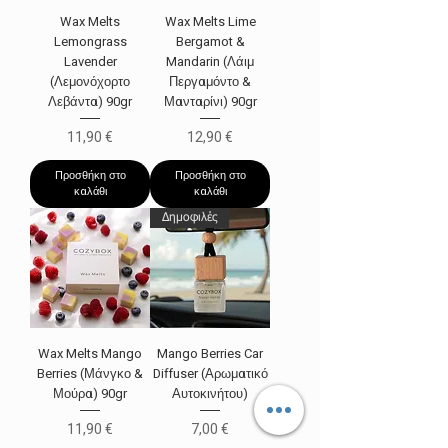
Wax Melts
Wax Melts Lime
Lemongrass
Bergamot &
Lavender
Mandarin (Λάιμ
(Λεμονόχορτο
Περγαμόντο &
Λεβάντα) 90gr
Μανταρίνι) 90gr
Τιμή
Τιμή
11,90 €
12,90 €
Προσθήκη στο
Προσθήκη στο
καλάθι
καλάθι
Δημοφιλές
Wax Melts Mango
Mango Berries Car
Berries (Μάνγκο &
Diffuser (Αρωματικό
Μούρα) 90gr
Αυτοκινήτου)
Τιμή
Τιμή
11,90 €
7,00 €