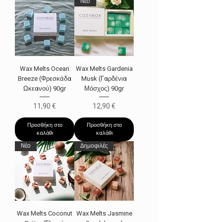
Νέο
Wax Melts Ocean
Wax Melts Gardenia
Breeze (Φρεσκάδα
Musk (Γαρδένια
Ωκεανού) 90gr
Μόσχος) 90gr
Τιμή
Τιμή
11,90 €
12,90 €
Προσθήκη στο
Προσθήκη στο
καλάθι
καλάθι
Νέo
Δημοφιλές
Wax Melts Coconut
Wax Melts Jasmine