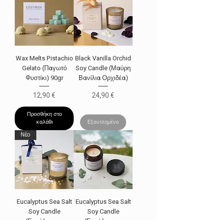
Wax Melts Pistachio
Black Vanilla Orchid
Gelato (Παγωτό
Soy Candle (Μαύρη
Φυστίκι) 90gr
Βανίλια Ορχιδέα)
Τιμή
Τιμή
12,90 €
24,90 €
Προσθήκη στο
καλάθι
Εξαντλημένο
Νέο
Eucalyptus Sea Salt
Eucalyptus Sea Salt
Soy Candle
Soy Candle