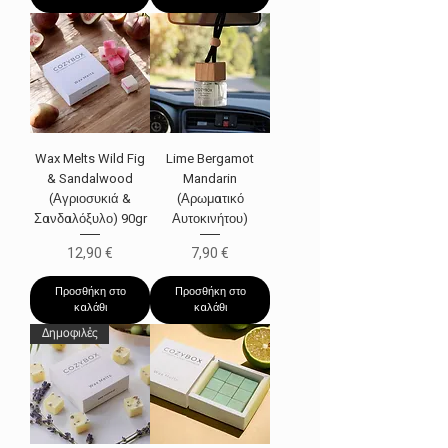
Wax Melts Wild Fig
Lime Bergamot
& Sandalwood
Mandarin
(Αγριοσυκιά &
(Αρωματικό
Σανδαλόξυλο) 90gr
Αυτοκινήτου)
Τιμή
Τιμή
12,90 €
7,90 €
Προσθήκη στο
Προσθήκη στο
καλάθι
καλάθι
Δημοφιλές