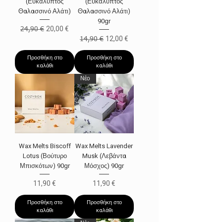
(Ευκάλυπτος
(Ευκάλυπτος
Θαλασσινό Αλάτι)
Θαλασσινό Αλάτι)
90gr
Κανονική τιμή
Τιμή Έκπτωσης
20,00 €
24,90 €
Κανονική τιμή
Τιμή Έκπτωσης
12,00 €
14,90 €
Προσθήκη στο
Προσθήκη στο
καλάθι
καλάθι
Νέο
Wax Melts Biscoff
Wax Melts Lavender
Lotus (Βούτυρο
Musk (Λεβάντα
Μπισκότων) 90gr
Μόσχος) 90gr
Τιμή
Τιμή
11,90 €
11,90 €
Προσθήκη στο
Προσθήκη στο
καλάθι
καλάθι