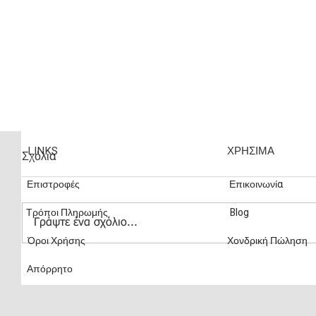
LINKS
ΧΡΗΣΙΜΑ
Σχόλια
Επιστροφές
Επικοινωνία
Τρόποι Πληρωμής
Blog
Γράψτε ένα σχόλιο...
Όροι Χρήσης
Χονδρική Πώληση
Βρείτε τα Αρώματα Cozybox
Αρώματα
Απόρρητο
Online: Η Απόλυτη Εμπειρία
Στιγμές:
Αρωμάτων για το Σπίτι σας!
Ευ Ζην 