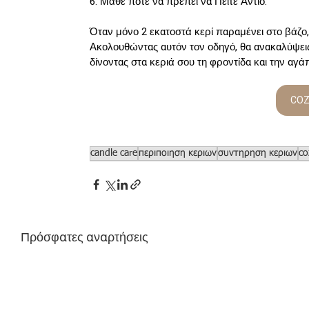
6. Μάθε πότε να πρέπει να Πείτε Αντίο:
Όταν μόνο 2 εκατοστά κερί παραμένει στο βάζο, ε
Ακολουθώντας αυτόν τον οδηγό, θα ανακαλύψει
δίνοντας στα κεριά σου τη φροντίδα και την αγά
COZ
candle care
περιποιηση κεριων
συντηρηση κεριων
co
Πρόσφατες αναρτήσεις