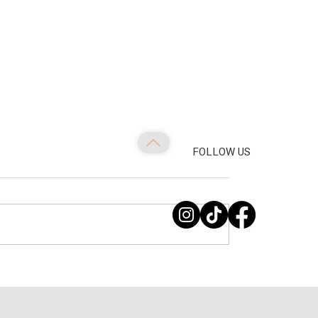
FOLLOW US
 που Γίνονται
 Η Τέχνη του Σπιτικού
με το COZYBOX