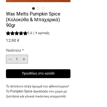
Wax Melts Pumpkin Spice
(Κολοκύθα & Μπαχαρικά)
90gr
Rating is 5.0 out of five stars based on 4 reviews
5.0 | 4 κριτικές
Τιμή
12,90 €
Ποσότητα
*
Προσθήκη στο καλάθι
Το απόλυτο cozy άρωμα του φθινοπώρου!
Το Pumpkin Spice αγκαλιάζει τον χώρο με
ζεστασιά και γλυκιά πικάντικη ισορροπία.
Νότες κορυφής από φρεσκοκομμένη
κολοκύθα και ζεστή κανέλα, στην καρδιά