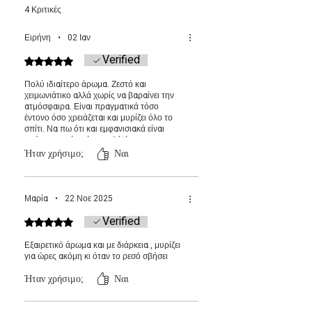
επιτήρηση.
4 Κριτικές
Μετά τη χρήση, σβήστε το ρεσώ και αφήστε
το wax melt να γίνει πάλι κρύο και να πήξει.
Ειρήνη
•
02 Ιαν
Verified
Βαθμολογήθηκε με 5 από 5 αστέρια.
Πολύ ιδιαίτερο άρωμα. Ζεστό και
χειμωνιάτικο αλλά χωρίς να βαραίνει την
ατμόσφαιρα. Είναι πραγματικά τόσο
έντονο όσο χρειάζεται και μυρίζει όλο το
σπίτι. Να πω ότι και εμφανισιακά είναι
υπέροχα οπότε είναι πολύ όμορφα και για
δωράκι!
Ήταν χρήσιμο;
Ναι
Μαρία
•
22 Νοε 2025
Verified
Βαθμολογήθηκε με 5 από 5 αστέρια.
Εξαιρετικό άρωμα και με διάρκεια , μυρίζει
για ώρες ακόμη κι όταν το ρεσό σβήσει
Ήταν χρήσιμο;
Ναι