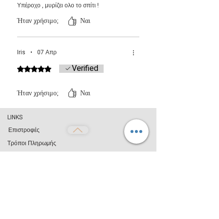
Υπέροχο , μυρίζει ολο το σπίτι !
Ήταν χρήσιμο;
Ναι
Iris
•
07 Απρ
Verified
Βαθμολογήθηκε με 5 από 5 αστέρια.
Ήταν χρήσιμο;
Ναι
LINKS
Επιστροφές
Τρόποι Πληρωμής
Αποστολή από 2,10€
Όροι Χρήσης
Απόρρητο
ΧΡΗΣΙΜΑ
Επικοινωνία