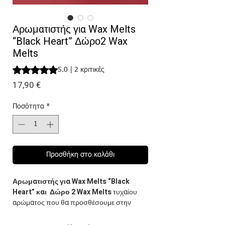
Αρωματιστής για Wax Melts
“Black Heart” Δώρο2 Wax
Melts
Rating is 5.0 out of five stars based on 2 reviews
5.0 | 2 κριτικές
Τιμή
17,90 €
Ποσότητα
*
Προσθήκη στο καλάθι
Αρωματιστής για Wax Melts “Black
Heart” και Δώρο 2 Wax Melts
τυχαίου
αρώματος που θα προσθέσουμε στην
παραγγελία σου! Τοποθετήστε επάνω τα
κομμάτια melts της επιλογής σας και κάτω