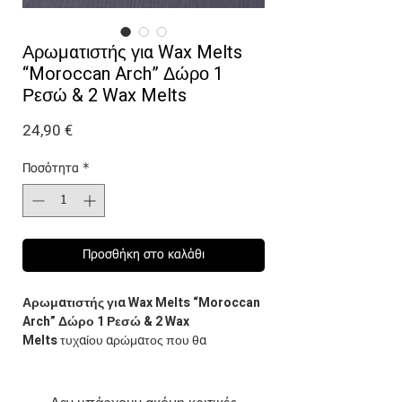
Αρωματιστής για Wax Melts
“Moroccan Arch” Δώρο 1
Ρεσώ & 2 Wax Melts
Τιμή
24,90 €
Ποσότητα
*
Προσθήκη στο καλάθι
Αρωματιστής για Wax Melts “Moroccan
Arch” Δώρο 1 Ρεσώ & 2 Wax
Melts
τυχαίου αρώματος που θα
προσθέσουμε στην παραγγελία σου!
Τοποθετήστε επάνω τα κομμάτια melts της
επιλογής σας και κάτω ένα ρεσώ. Με την