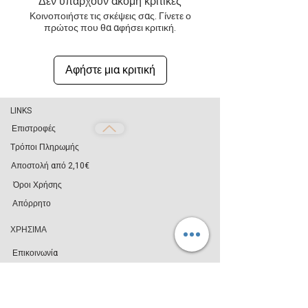
Δεν υπάρχουν ακόμη κριτικές
θερμοκρασία το melt, θα απελευθερώσει το
Κοινοποιήστε τις σκέψεις σας. Γίνετε ο
άρωμα του και αυτό θα απλωθεί στο χώρο.
πρώτος που θα αφήσει κριτική.
Αφήστε μια κριτική
LINKS
Επιστροφές
Τρόποι Πληρωμής
Αποστολή από 2,10€
Όροι Χρήσης
Απόρρητο
ΧΡΗΣΙΜΑ
Επικοινωνία
Blog
Χονδρική Πώληση