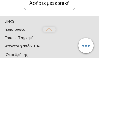
4. Φυλάξτε το μακριά από παιδιά και
Αφήστε μια κριτική
πολύ ψυχρά σημεία.
κατοικίδια για την ασφάλειά τους.
LINKS
Επιστροφές
Τρόποι Πληρωμής
Αποστολή από 2,10€
Όροι Χρήσης
Απόρρητο
ΧΡΗΣΙΜΑ
Επικοινωνία
Blog
Χονδρική Πώληση
FOLLOW US