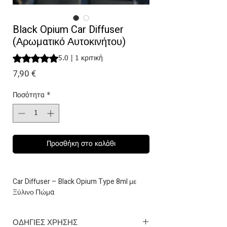
Black Opium Car Diffuser
(Αρωματικό Αυτοκινήτου)
Rating is 5.0 out of five stars based on 1 review
5.0 | 1 κριτική
Τιμή
7,90 €
Ποσότητα
*
Προσθήκη στο καλάθι
Car Diffuser – Black Opium Type 8ml με
Ξύλινο Πώμα
Αναβαθμίστε κάθε διαδρομή με ένα άρωμα
που αποπνέει θηλυκότητα, κομψότητα και
ΟΔΗΓΙΕΣ ΧΡΗΣΗΣ
διακριτική πολυτέλεια.