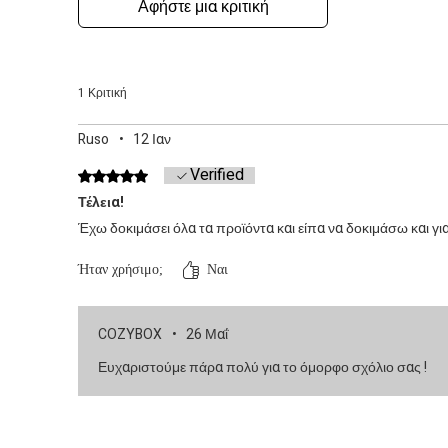
Αφήστε μια κριτική
1 Κριτική
Ruso
•
12 Ιαν
Verified
Βαθμολογήθηκε με 5 από 5 αστέρια.
Τέλεια!
Έχω δοκιμάσει όλα τα προϊόντα και είπα να δοκιμάσω και γι
Ήταν χρήσιμο;
Ναι
COZYBOX
•
26 Μαΐ
Ευχαριστούμε πάρα πολύ για το όμορφο σχόλιο σας !