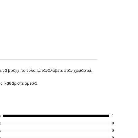
Amber, Sandalwood
Ένα εκλεπτυσμένο, αισθησιακό άρωμα που
μετατρέπει το αυτοκίνητο σε χώρο
κομψότητας και διακριτικής πολυτέλειας.
8ml
 να βραχεί το ξύλο. Επαναλάβετε όταν χρειαστεί.
ς, καθαρίστε άμεσα.
α
1
α
0
α
0