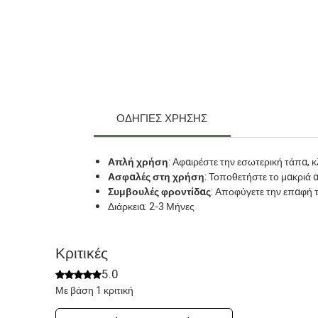
ΟΔΗΓΙΕΣ ΧΡΗΣΗΣ
Απλή χρήση
: Αφαιρέστε την εσωτερική τάπα, κ
Ασφαλές στη χρήση
: Τοποθετήστε το μακριά α
Συμβουλές φροντίδας
: Αποφύγετε την επαφή 
Διάρκεια: 2-3 Μήνες
Κριτικές
5.0
Βαθμολογήθηκε με 5 από 5 αστέρια.
Με βάση 1 κριτική