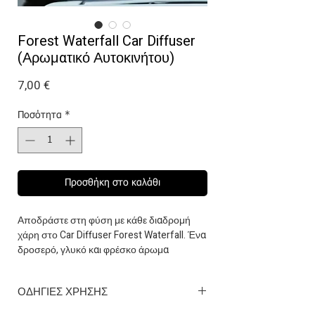
Forest Waterfall Car Diffuser
(Αρωματικό Αυτοκινήτου)
Τιμή
7,00 €
Ποσότητα
*
Προσθήκη στο καλάθι
Αποδράστε στη φύση με κάθε διαδρομή
χάρη στο Car Diffuser Forest Waterfall. Ένα
δροσερό, γλυκό και φρέσκο άρωμα
εμπνευσμένο από την αίσθηση ενός
καταρράκτη μέσα στο δάσος. Οι νότες
ΟΔΗΓΙΕΣ ΧΡΗΣΗΣ
πρασινάδας, λουλουδιών και απαλού
μόσχου δημιουργούν μια καθαρή,