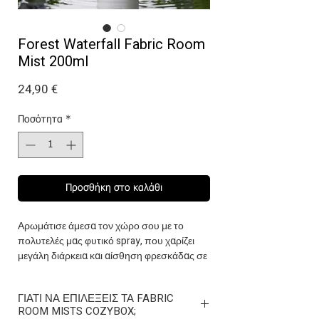
Forest Waterfall Fabric Room
Mist 200ml
Τιμή
24,90 €
Ποσότητα
*
Προσθήκη στο καλάθι
Αρωμάτισε άμεσα τον χώρο σου με το
πολυτελές μας φυτικό spray, που χαρίζει
μεγάλη διάρκεια και αίσθηση φρεσκάδας σε
κάθε γωνιά του σπιτιού ή της επιχείρησής
σου.
ΓΙΑΤΙ ΝΑ ΕΠΙΛΕΞΕΙΣ ΤΑ FABRIC
Το άρωμα Forest Waterfall συνδυάζει
ROOM MISTS COZYBOX;
δροσερές υδάτινες νότες με πράσινες