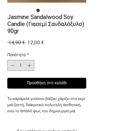
Jasmine Sandalwood Soy
Candle (Γιασεμί Σανδαλόξυλο)
90gr
Κανονική
Τιμή
 14,90 € 
12,00 €
τιμή
Έκπτωσης
Ποσότητα
*
Προσθήκη στο καλάθι
Το καραμελέ γυάλινο βαζάκι χαρίζει στο κερί
μια ζεστή, διακριτικά πολυτελή αισθητική,
ενώ το απαλό φως του δημιουργεί μια
ήρεμη και ατμοσφαιρική εμπειρία στον
χώρο.
Το άρωμα
Jasmine Sandalwood
είναι μια