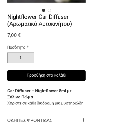
Nightflower Car Diffuser
(Αρωματικό Αυτοκινήτου)
Τιμή
7,00 €
Ποσότητα
*
Προσθήκη στο καλάθι
Car Diffuser – Nightflower 8ml με
Ξύλινο Πώμα
Χαρίστε σε κάθε διαδρομή μια μυστηριώδη
και αισθησιακή ατμόσφαιρα με ένα άρωμα
που ανθίζει τη νύχτα.
ΟΔΗΓΙΕΣ ΦΡΟΝΤΙΔΑΣ
Το Nightflower ανοίγει με απαλές,
λουλουδένιες
νότες που δημιουργούν μια