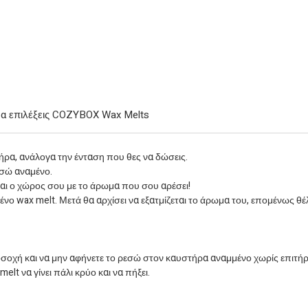
 να επιλέξεις COZYBOX Wax Melts
ρα, ανάλογα την ένταση που θες να δώσεις.
εσώ αναμένο.
ται ο χώρος σου με το άρωμα που σου αρέσει!
ο wax melt. Μετά θα αρχίσει να εξατμίζεται το άρωμα του, επομένως θέλ
οσοχή και να μην αφήνετε το ρεσώ στον καυστήρα αναμμένο χωρίς επιτή
lt να γίνει πάλι κρύο και να πήξει.