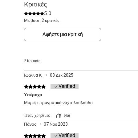
Κριτικές
5.0
Βαθμολογήθηκε με 5 από 5 αστέρια.
Με βάση 2 κριτικές
Αφήστε μια κριτική
2 Κριτικές
Ιωάννα Κ.
•
03 Δεκ 2025
Verified
Βαθμολογήθηκε με 5 από 5 αστέρια.
Υπέροχο
Μυρίζει πραγματικά νυχτολουλουδο.
Ήταν χρήσιμο;
Ναι
Πάνος
•
07 Νοε 2023
Verified
Βαθμολογήθηκε με 5 από 5 αστέρια.