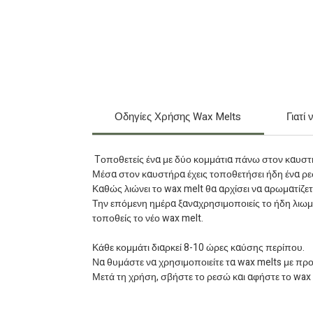
Οδηγίες Χρήσης Wax Melts
Γιατί
Tοποθετείς ένα με δύο κομμάτια πάνω στον καυστή
Μέσα στον καυστήρα έχεις τοποθετήσει ήδη ένα ρ
Καθώς λιώνει το wax melt θα αρχίσει να αρωματίζε
Την επόμενη ημέρα ξαναχρησιμοποιείς το ήδη λιωμέν
τοποθείς το νέο wax melt.
Κάθε κομμάτι διαρκεί 8-10 ώρες καύσης περίπου.
Να θυμάστε να χρησιμοποιείτε τα wax melts με πρ
Μετά τη χρήση, σβήστε το ρεσώ και αφήστε το wax me