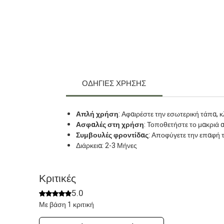
ΟΔΗΓΙΕΣ ΧΡΗΣΗΣ
Απλή χρήση
: Αφαιρέστε την εσωτερική τάπα, κ
Ασφαλές στη χρήση
: Τοποθετήστε το μακριά α
Συμβουλές φροντίδας
: Αποφύγετε την επαφή 
Διάρκεια: 2-3 Μήνες
Κριτικές
5.0
Βαθμολογήθηκε με 5 από 5 αστέρια.
Με βάση 1 κριτική