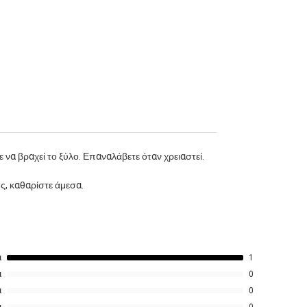
χαρακτήρα.
Νότες Αρώματος
Κορυφή: Ήπιες νότες χαρτιού & ξύλου
Καρδιά: Παλιό δέρμα, Κεχριμπάρι
Βάση: Σκούρα ξύλα, Μόσχος, Βανίλια
καπνιστή
Ένα αυθεντικό, ζεστό και old-fashioned
άρωμα — σαν να ανοίγεις ξανά το αγαπημένο
σου παλιό βιβλίο.
 να βραχεί το ξύλο. Επαναλάβετε όταν χρειαστεί.
ς, καθαρίστε άμεσα.
α
1
α
0
α
0