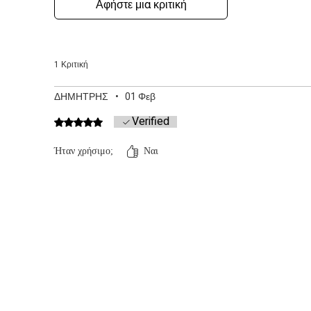
Αφήστε μια κριτική
1 Κριτική
ΔΗΜΗΤΡΗΣ
•
01 Φεβ
Verified
Βαθμολογήθηκε με 5 από 5 αστέρια.
Ήταν χρήσιμο;
Ναι