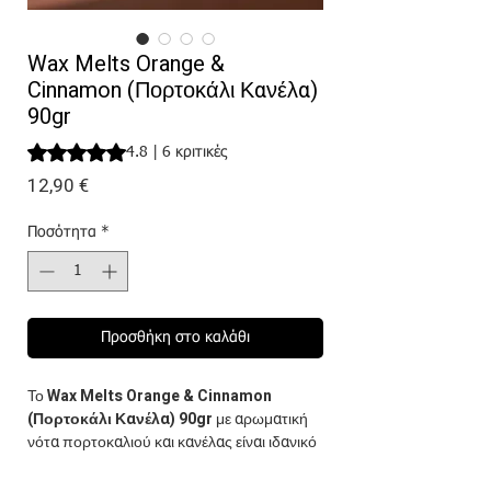
Wax Melts Orange &
Cinnamon (Πορτοκάλι Κανέλα)
90gr
Rating is 4.8 out of five stars based on 6 reviews
4.8 | 6 κριτικές
Τιμή
12,90 €
Ποσότητα
*
Προσθήκη στο καλάθι
Το
Wax Melts Orange & Cinnamon
(Πορτοκάλι Κανέλα) 90gr
με αρωματική
νότα πορτοκαλιού και κανέλας είναι ιδανικό
για να δημιουργήσετε μια χαλαρωτική
ατμόσφαιρα με ευχάριστες αισθήσεις. Είναι