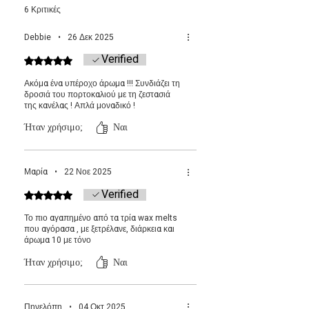
επιτήρηση.
6 Κριτικές
Μετά τη χρήση, σβήστε το ρεσώ και αφήστε
Λεπτομέρειες προϊόντος:
το wax melt να γίνει πάλι κρύο και να πήξει.
9 Κυβάκια Wax Melts 90gr
Debbie
•
26 Δεκ 2025
Το κάθε κομμάτι διαρκεί 8–10 ώρες
Verified
Βαθμολογήθηκε με 5 από 5 αστέρια.
καύσης
Φτιαγμένα από 100% φυτικό κερί
Ακόμα ένα υπέροχο άρωμα !!! Συνδιάζει τη
ελαιοκράμβης & καρύδας
δροσιά του πορτοκαλιού με τη ζεστασιά
της κανέλας ! Απλά μοναδικό !
Ήταν χρήσιμο;
Ναι
Μαρία
•
22 Νοε 2025
Verified
Βαθμολογήθηκε με 5 από 5 αστέρια.
Το πιο αγαπημένο από τα τρία wax melts
που αγόρασα , με ξετρέλανε, διάρκεια και
άρωμα 10 με τόνο
Ήταν χρήσιμο;
Ναι
Πηνελόπη
•
04 Οκτ 2025