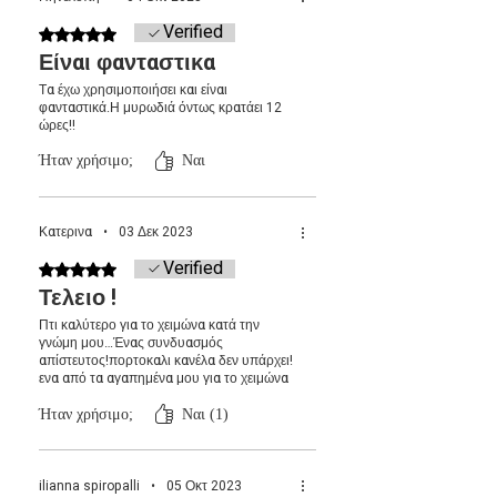
Verified
Βαθμολογήθηκε με 5 από 5 αστέρια.
Είναι φανταστικα
Τα έχω χρησιμοποιήσει και είναι
φανταστικά.Η μυρωδιά όντως κρατάει 12
ώρες!!
Ήταν χρήσιμο;
Ναι
Κατερινα
•
03 Δεκ 2023
Verified
Βαθμολογήθηκε με 5 από 5 αστέρια.
Τελειο !
Πτι καλύτερο για το χειμώνα κατά την
γνώμη μου…Ένας συνδυασμός
απίστευτος!πορτοκαλι κανέλα δεν υπάρχει!
ενα από τα αγαπημένα μου για το χειμώνα
Ήταν χρήσιμο;
Ναι (1)
ilianna spiropalli
•
05 Οκτ 2023