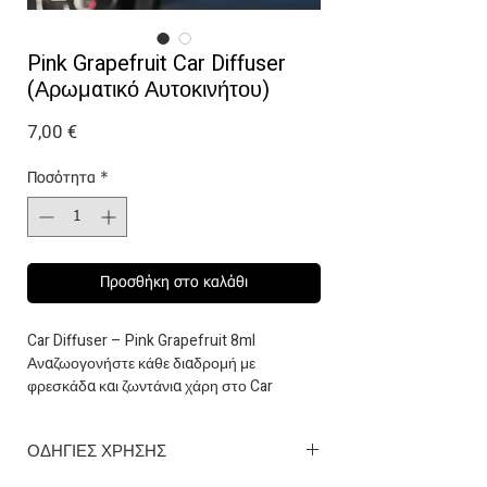
Pink Grapefruit Car Diffuser
(Αρωματικό Αυτοκινήτου)
Τιμή
7,00 €
Ποσότητα
*
Προσθήκη στο καλάθι
Car Diffuser – Pink Grapefruit 8ml
Αναζωογονήστε κάθε διαδρομή με
φρεσκάδα και ζωντάνια χάρη στο Car
Diffuser Pink Grapefruit.
Ένα άρωμα που ξυπνά τις αισθήσεις από
ΟΔΗΓΙΕΣ ΧΡΗΣΗΣ
την πρώτη στιγμή, συνδυάζοντας την
δροσερή, ζουμερή οξύτητα του ροζ