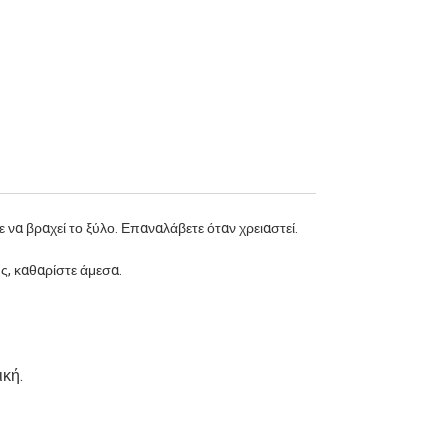
ιδανικό για όσους αγαπούν την cozy
ατμόσφαιρα και θέλουν κάθε διαδρομή να
μυρίζει σαν μια μικρή απόλαυση.
 να βραχεί το ξύλο. Επαναλάβετε όταν χρειαστεί.
ς, καθαρίστε άμεσα.
ική.