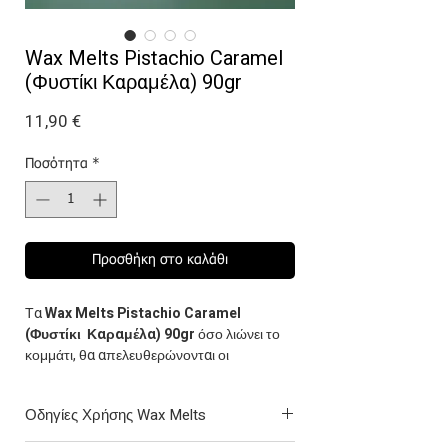
Wax Melts Pistachio Caramel
(Φυστίκι Καραμέλα) 90gr
Τιμή
11,90 €
Ποσότητα
*
Προσθήκη στο καλάθι
Τα
Wax Melts Pistachio Caramel
(Φυστίκι Καραμέλα) 90gr
όσο λιώνει το
κομμάτι, θα απελευθερώνονται οι
αρωματικές νότες του φυστικιού, δίνοντας
στο χώρο ένα φρέσκο και φυσικό άρωμα
Οδηγίες Χρήσης Wax Melts
που μοιάζει σαν να βρίσκεστε σε έναν κήπο
γεμάτο φυσικά φυστίκια. Στη συνέχεια, η