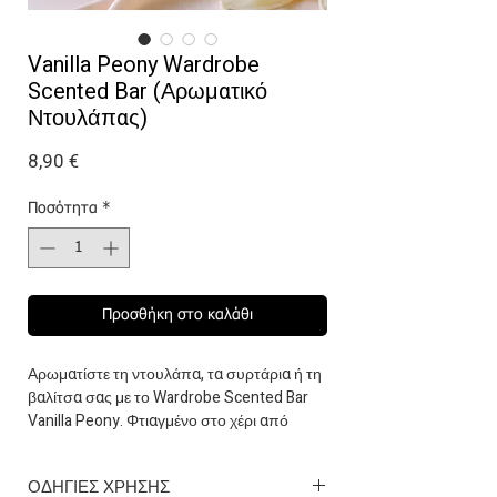
Vanilla Peony Wardrobe
Scented Bar (Αρωματικό
Ντουλάπας)
Τιμή
8,90 €
Ποσότητα
*
Προσθήκη στο καλάθι
Αρωματίστε τη ντουλάπα, τα συρτάρια ή τη
βαλίτσα σας με το Wardrobe Scented Bar
Vanilla Peony. Φτιαγμένο στο χέρι από
φυτικό κερί καρύδας & ελαιοκράμβης, με
vegan & cruelty-free premium σύνθεση,
ΟΔΗΓΙΕΣ ΧΡΗΣΗΣ
χαρίζει έντονο και μακράς διάρκειας άρωμα