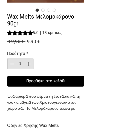
Wax Melts Μελομακάρονο
90gr
Rating is 5.0 out of five stars based on 15 reviews
5.0 | 15 κριτικές
Κανονική
Τιμή
 12,90 € 
9,90 €
τιμή
Έκπτωσης
Ποσότητα
*
Προσθήκη στο καλάθι
Ένα άρωμα που φέρνει τη ζεστασιά και τη
γλυκιά μαγεία των Χριστουγέννων στον
χώρο σας. Το Μελομακάρονο ξεκινά με
νότες από φρέσκα καρύδια και μπαχαρικά,
συνεχίζει με καρδιά από μέλι και ελαφριά
Οδηγίες Χρήσης Wax Melts
κανέλα και ολοκληρώνεται σε αισθησιακές