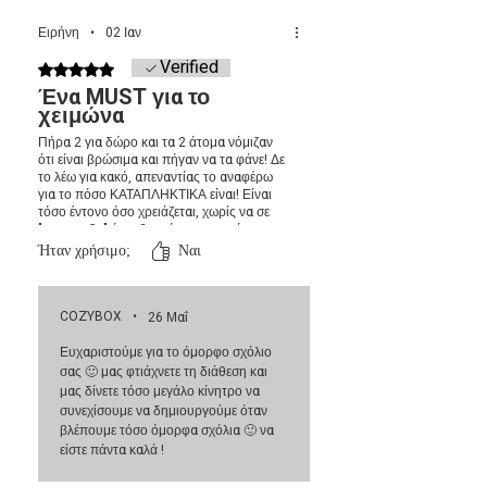
• Το κάθε κομμάτι διαρκεί 8–10 ώρες
το wax melt να γίνει πάλι κρύο και να πήξει.
καύσης
Ειρήνη
•
02 Ιαν
• Φτιαγμένα από 100% φυτικό κερί
Verified
Βαθμολογήθηκε με 5 από 5 αστέρια.
ελαιοκράμβης & καρύδας
Ένα MUST για το
χειμώνα
Πήρα 2 για δώρο και τα 2 άτομα νόμιζαν
ότι είναι βρώσιμα και πήγαν να τα φάνε! Δε
το λέω για κακό, απεναντίας το αναφέρω
για το πόσο ΚΑΤΑΠΛΗΚΤΙΚΑ είναι! Είναι
τόσο έντονο όσο χρειάζεται, χωρίς να σε
"μπουχτιζει" ή να βαραίνει την ατμόσφαιρα.
Το άρωμα; Ε εννοείται τέλειο. Φοβόμουν
Ήταν χρήσιμο;
Ναι
ότι μπορεί να ήταν βαρύ αλλά χάρηκα
τόσο πολύ που ήταν τόσο ισορροπημένο.
Είναι MUST και τέλειο για δώρο.
COZYBOX
•
26 Μαΐ
Ευχαριστούμε για το όμορφο σχόλιο
σας 🙂 μας φτιάχνετε τη διάθεση και
μας δίνετε τόσο μεγάλο κίνητρο να
συνεχίσουμε να δημιουργούμε όταν
βλέπουμε τόσο όμορφα σχόλια 🙂 να
είστε πάντα καλά !