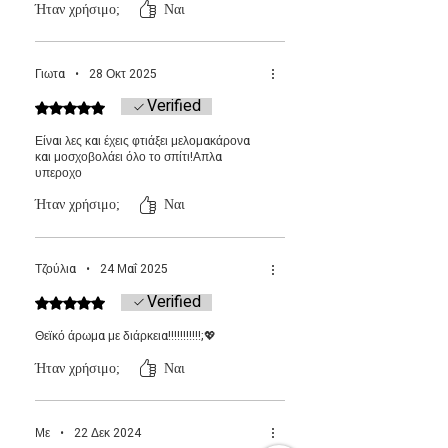
Ήταν χρήσιμο;
Ναι
Γιωτα
•
28 Οκτ 2025
Verified
Βαθμολογήθηκε με 5 από 5 αστέρια.
Είναι λες και έχεις φτιάξει μελομακάρονα
και μοσχοβολάει όλο το σπίτι!Απλα
υπεροχο
Ήταν χρήσιμο;
Ναι
Τζούλια
•
24 Μαΐ 2025
Verified
Βαθμολογήθηκε με 5 από 5 αστέρια.
Θεϊκό άρωμα με διάρκεια!!!!!!!!!!!;💖
Ήταν χρήσιμο;
Ναι
Με
•
22 Δεκ 2024