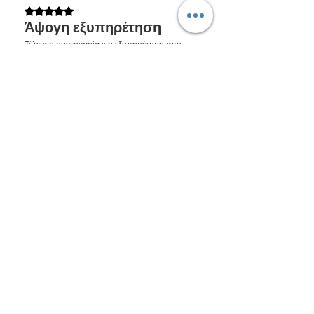
Βαθμολογήθηκε με 5 από 5 αστέρια.
Άψογη εξυπηρέτηση
Τέλεια η συνεργασία κ η εξυπηρέτηση από
τους υπαλλήλους του καταστήματος. Η δε
παράδοση έγινε με όλες τις προδιαγραφές
για την παράδοση εύθραυστου προϊόντος
κ δώρο ένα γουράκι. Μπράβο! Συνεχίστε
έτσι. Σας ευχαριστώ πολύ. Ε. Μέλλου
Ήταν χρήσιμο;
Ναι
COZYBOX
•
29 Απρ 2025
Ευχαριστούμε πολύ για το σχόλιο σας!
Χαιρόμαστε που μείνατε
ικανοποιημένη!
Προηγούμενο
Επόμενο
LINKS