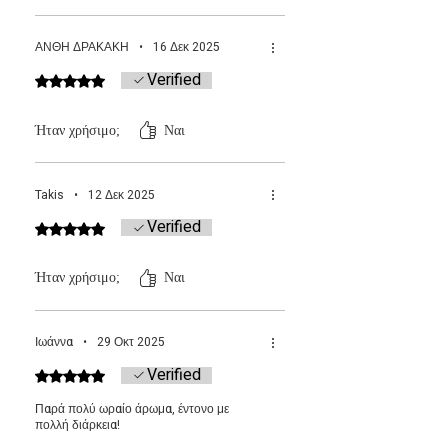
ΑΝΘΗ ΔΡΑΚΑΚΗ
•
16 Δεκ 2025
Verified
Βαθμολογήθηκε με 5 από 5 αστέρια.
Ήταν χρήσιμο;
Ναι
Takis
•
12 Δεκ 2025
Verified
Βαθμολογήθηκε με 5 από 5 αστέρια.
Ήταν χρήσιμο;
Ναι
Ιωάννα
•
29 Οκτ 2025
Verified
Βαθμολογήθηκε με 5 από 5 αστέρια.
Παρά πολύ ωραίο άρωμα, έντονο με
πολλή διάρκεια!