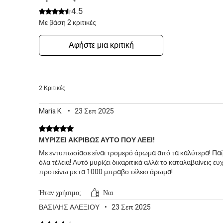
4.5
Βαθμολογήθηκε με 4,5 από 5 αστέρια.
Με βάση 2 κριτικές
Αφήστε μια κριτική
2 Κριτικές
Maria K.
•
23 Σεπ 2025
Βαθμολογήθηκε με 5 από 5 αστέρια.
ΜΥΡΙΖΕΙ ΑΚΡΙΒΩΣ ΑΥΤΟ ΠΟΥ ΛΕΕΙ!
Με εντυπωσίασε είναι τρομερό άρωμα από τα καλύτερα! Παίρν
όλα τέλεια! Αυτό μυρίζει δικαριτικά αλλά το καταλαβαίνεις
προτείνω με τα 1000 μπραβο τέλειο άρωμα!
Ήταν χρήσιμο;
Ναι
ΒΑΣΙΛΗΣ ΑΛΕΞΙΟΥ
•
23 Σεπ 2025