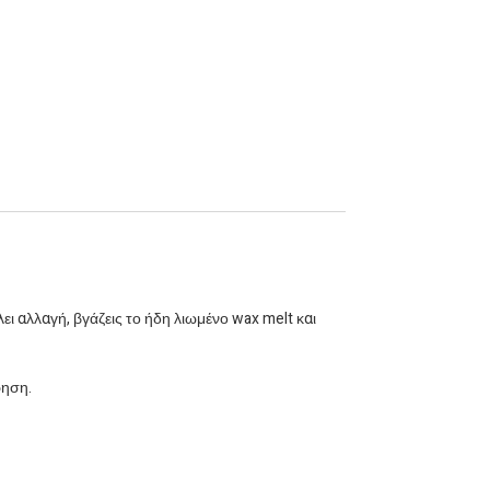
μπισκότο
Καρδιά: ζεστό βούτυρο, καμένη καραμέλα,
σαντιγύ
Βάση: βανίλια Μαδαγασκάρης
Με design που θυμίζει ελβετικά σοκολατάκια
με γλάσο, τα wax melts μας ξεχωρίζουν για
την αυθεντικότητα και την κομψότητά τους.
Λεπτομέρειες προϊόντος:
9 Κυβάκια Wax Melts 90gr
Το κάθε κομμάτι διαρκεί 8–10 ώρες
καύσης
ει αλλαγή, βγάζεις το ήδη λιωμένο wax melt και
Φτιαγμένα από 100% φυτικό κερί
ελαιοκράμβης & καρύδας
ρηση.