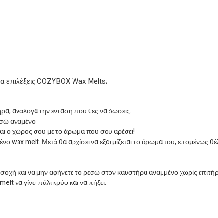
 να επιλέξεις COZYBOX Wax Melts;
ρα, ανάλογα την ένταση που θες να δώσεις.
εσώ αναμένο.
ται ο χώρος σου με το άρωμα που σου αρέσει!
ο wax melt. Μετά θα αρχίσει να εξατμίζεται το άρωμα του, επομένως θέλ
οσοχή και να μην αφήνετε το ρεσώ στον καυστήρα αναμμένο χωρίς επιτή
lt να γίνει πάλι κρύο και να πήξει.