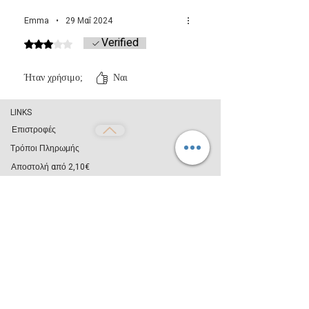
το wax melt να γίνει πάλι κρύο και να πήξει.
Emma
•
29 Μαΐ 2024
Verified
Βαθμολογήθηκε με 3 από 5 αστέρια.
Ήταν χρήσιμο;
Ναι
LINKS
Επιστροφές
Τρόποι Πληρωμής
Αποστολή από 2,10€
Όροι Χρήσης
Απόρρητο
ΧΡΗΣΙΜΑ
Επικοινωνία
Blog
Χονδρική Πώληση