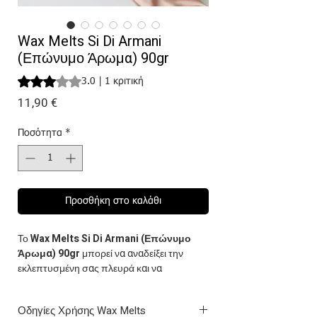
Wax Melts Si Di Armani
(Επώνυμο Άρωμα) 90gr
Rating is 3.0 out of five stars based on 1 review
3.0 | 1 κριτική
Τιμή
11,90 €
Ποσότητα
*
Προσθήκη στο καλάθι
Το
Wax Melts Si Di Armani (Επώνυμο
Άρωμα) 90gr
μπορεί να αναδείξει την
εκλεπτυσμένη σας πλευρά και να
δημιουργήσει μια ατμόσφαιρα που θυμίζει
την αισθητική και τον αισθησιασμό του
Οδηγίες Χρήσης Wax Melts
διάσημου οίκου μόδας.