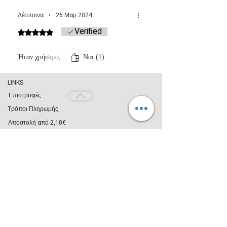
το wax melt να γίνει πάλι κρύο και να πήξει.
Δέσποινα
•
26 Μαρ 2024
Verified
Βαθμολογήθηκε με 5 από 5 αστέρια.
Ήταν χρήσιμο;
Ναι (1)
LINKS
Επιστροφές
Τρόποι Πληρωμής
Αποστολή από 2,10€
Όροι Χρήσης
Απόρρητο
ΧΡΗΣΙΜΑ
Επικοινωνία
Blog
Χονδρική Πώληση