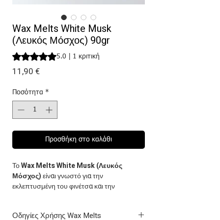
Wax Melts White Musk
(Λευκός Μόσχος) 90gr
Rating is 5.0 out of five stars based on 1 review
5.0 | 1 κριτική
Τιμή
11,90 €
Ποσότητα
*
Προσθήκη στο καλάθι
Το
Wax Melts White Musk (Λευκός
Μόσχος)
είναι γνωστό για την
εκλεπτυσμένη του φινέτσα και την
αισθησιακή του παρουσία.
To άρωμα αυτό γεμίζει τον χώρο με μια
Οδηγίες Χρήσης Wax Melts
αίσθηση καθαρότητας και φρεσκάδας. Το