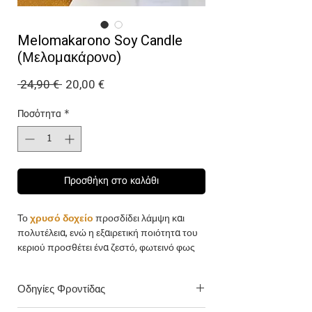
Melomakarono Soy Candle
(Μελομακάρονο)
Κανονική
Τιμή
 24,90 € 
20,00 €
τιμή
Έκπτωσης
Ποσότητα
*
Προσθήκη στο καλάθι
Το
χρυσό δοχείο
προσδίδει λάμψη και
πολυτέλεια, ενώ η εξαιρετική ποιότητα του
κεριού προσθέτει ένα ζεστό, φωτεινό φως
στον χώρο.
Οδηγίες Φροντίδας
Το
Κερί Σόγιας Μελομακάρονο
είναι
πλούσιο και γλυκό, συνδυάζοντας τις νότες