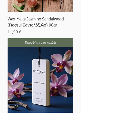
Wax Melts Jasmine Sandalwood
(Γιασεμί Σανταλόξυλο) 90gr
Τιμή
11,90 €
Προσθήκη στο καλάθι