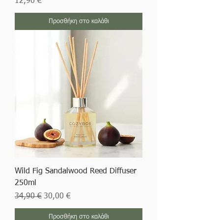
Τιμή
12,90 €
Προσθήκη στο καλάθι
Wild Fig Sandalwood Reed Diffuser
250ml
Κανονική τιμή
Τιμή Έκπτωσης
34,90 €
30,00 €
Προσθήκη στο καλάθι