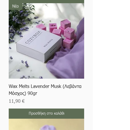
Νέο
Wax Melts Lavender Musk (Λεβάντα
Μόσχος) 90gr
Τιμή
11,90 €
Προσθήκη στο καλάθι