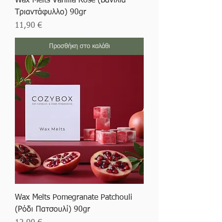
Wax Melts Vanilla Rose (Βανίλια
Τριαντάφυλλο) 90gr
Τιμή
11,90 €
Προσθήκη στο καλάθι
Wax Melts Pomegranate Patchouli
(Ρόδι Πατσουλί) 90gr