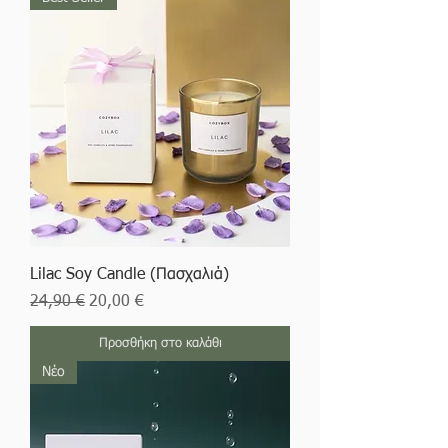
Lilac Soy Candle (Πασχαλιά)
Κανονική τιμή
Τιμή Έκπτωσης
24,90 €
20,00 €
Προσθήκη στο καλάθι
Νέο