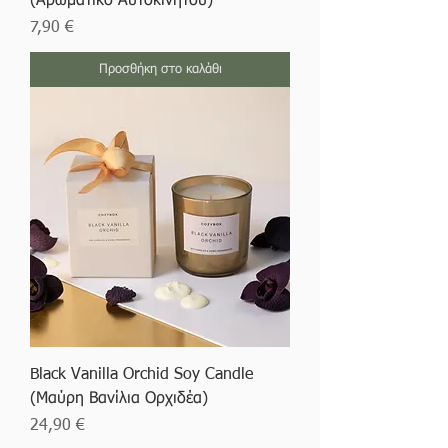
(Αρωματικό Αυτοκινήτου)
Τιμή
7,90 €
Προσθήκη στο καλάθι
Black Vanilla Orchid Soy Candle
(Μαύρη Βανίλια Ορχιδέα)
Τιμή
24,90 €