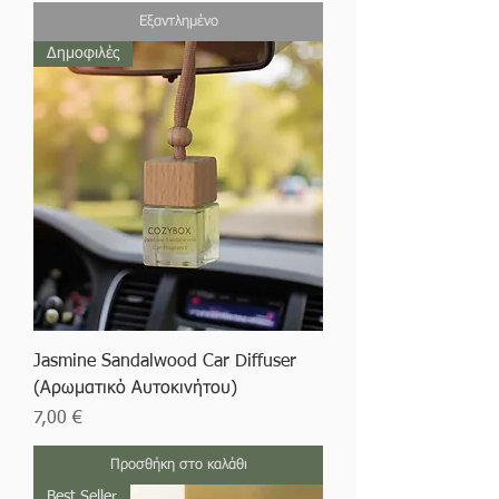
Εξαντλημένο
Δημοφιλές
Jasmine Sandalwood Car Diffuser
(Αρωματικό Αυτοκινήτου)
Τιμή
7,00 €
Προσθήκη στο καλάθι
Best Seller