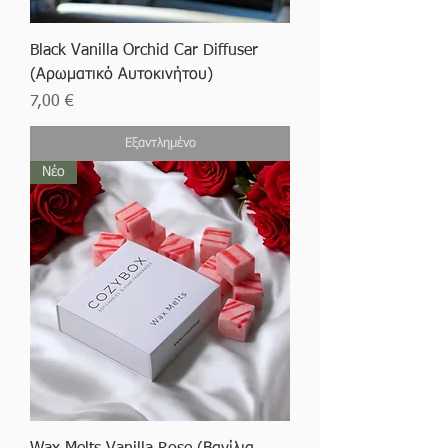
Black Vanilla Orchid Car Diffuser
(Αρωματικό Αυτοκινήτου)
Τιμή
7,00 €
Εξαντλημένο
Νέο